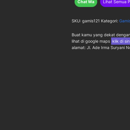
Chat Wa
Lihat Semua 
SKU:
gamis121
Kategori:
Gami
Buat kamu yang dekat dengan 
lihat di google maps
klik di si
alamat: Jl. Ade Irma Suryani 