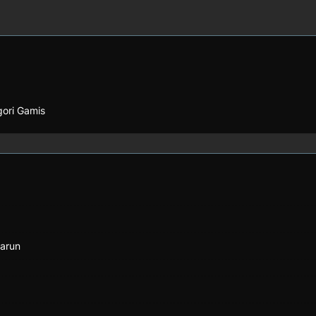
gori Gamis
Marun