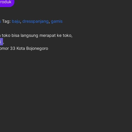
Produk
s
Tag:
baju
,
dresspanjang
,
gamis
toko bisa langsung merapat ke toko,
ni
,
Nomor 33 Kota Bojonegoro