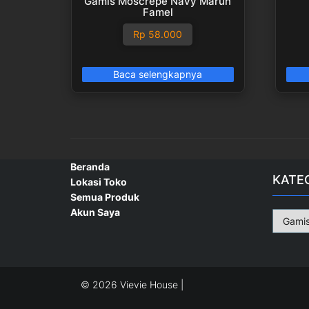
Gamis Moscrepe Navy Marun
Famel
Rp
58.000
Baca selengkapnya
Beranda
KATE
Lokasi Toko
Semua Produk
Akun Saya
© 2026 Vievie House |