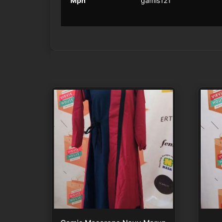
Mpn
gamis121