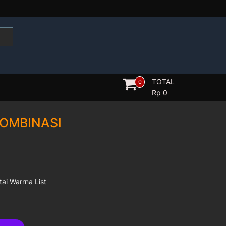
TOTAL
0
Rp
0
KOMBINASI
ai Warrna List