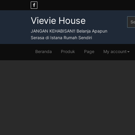
Skip
to
content
Vievie House
Sea
for:
JANGAN KEHABISAN!! Belanja Apapun
Serasa di Istana Rumah Sendiri
Beranda
Produk
Page
My account