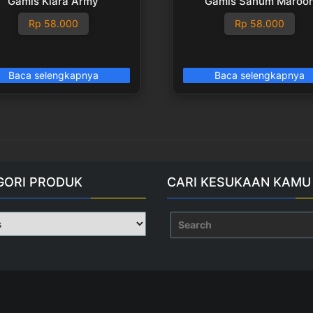
Gamis Klara Army
Gamis Sanum Maroo
Rp
58.000
Rp
58.000
Baca selengkapnya
Baca selengkapnya
GORI PRODUK
CARI KESUKAAN KAMU
Search
for: