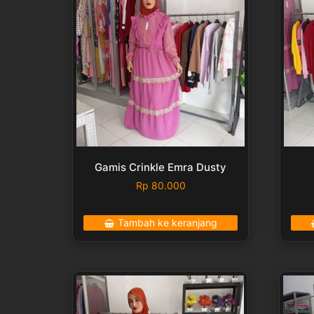
Gamis Crinkle Emra Dusty
Rp
80.000
Tambah ke keranjang