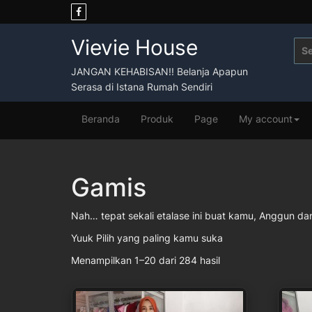
Skip
to
content
Vievie House
Sea
for:
JANGAN KEHABISAN!! Belanja Apapun
Serasa di Istana Rumah Sendiri
Beranda
Produk
Page
My account
Gamis
Nah… tepat sekali etalase ini buat kamu, Anggun d
Yuuk Pilih yang paling kamu suka
Menampilkan 1–20 dari 284 hasil