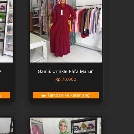
y
Gamis Crinkle Fafa Marun
Rp
70.000
g
Tambah ke keranjang