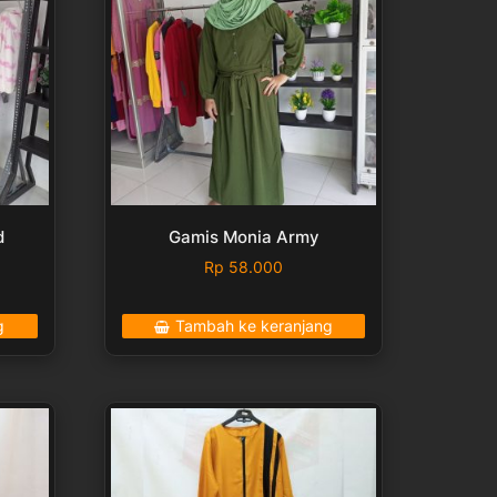
d
Gamis Monia Army
Rp
58.000
g
Tambah ke keranjang