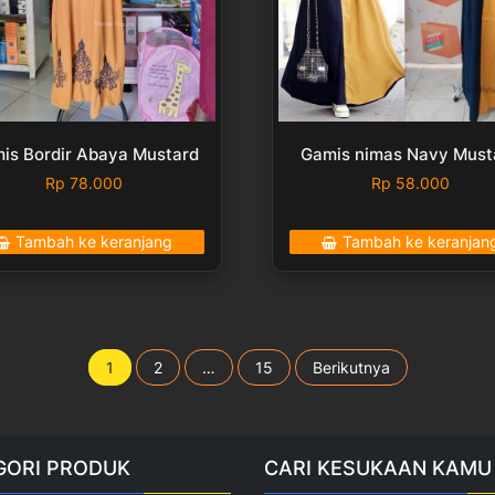
is Bordir Abaya Mustard
Gamis nimas Navy Must
Rp
78.000
Rp
58.000
Tambah ke keranjang
Tambah ke keranjan
Paginasi
1
2
…
15
Berikutnya
pos
GORI PRODUK
CARI KESUKAAN KAMU