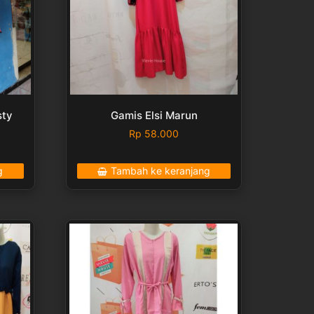
sty
Gamis Elsi Marun
Rp
58.000
g
Tambah ke keranjang