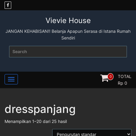
Skip
to
content
Vievie House
JANGAN KEHABISAN!! Belanja Apapun Serasa di Istana Rumah
Sendiri
Search
for:
TOTAL
0
Rp
0
dresspanjang
Menampilkan 1–20 dari 25 hasil