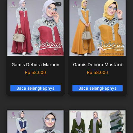
Gamis Debora Maroon
Gamis Debora Mustard
Rp
58.000
Rp
58.000
Baca selengkapnya
Baca selengkapnya