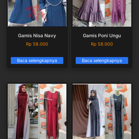
Gamis Nisa Navy
Gamis Poni Ungu
Rp
58.000
Rp
58.000
Baca selengkapnya
Baca selengkapnya