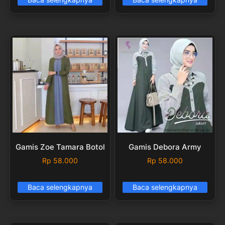
Gamis Zoe Tamara Botol
Gamis Debora Army
Rp
58.000
Rp
58.000
Baca selengkapnya
Baca selengkapnya