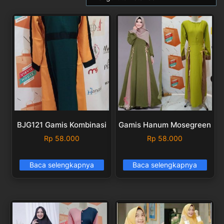
BJG121 Gamis Kombinasi
Gamis Hanum Mosegreen
Rp
58.000
Rp
58.000
Baca selengkapnya
Baca selengkapnya