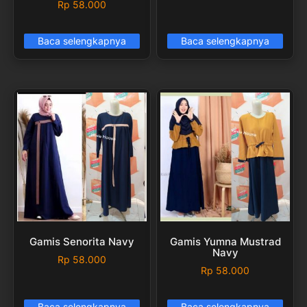
Rp
58.000
Baca selengkapnya
Baca selengkapnya
Gamis Senorita Navy
Gamis Yumna Mustrad
Navy
Rp
58.000
Rp
58.000
Baca selengkapnya
Baca selengkapnya