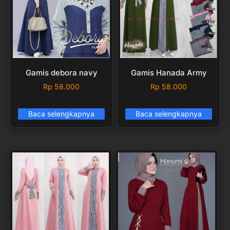
Gamis debora navy
Gamis Hanada Army
Rp
58.000
Rp
58.000
Baca selengkapnya
Baca selengkapnya