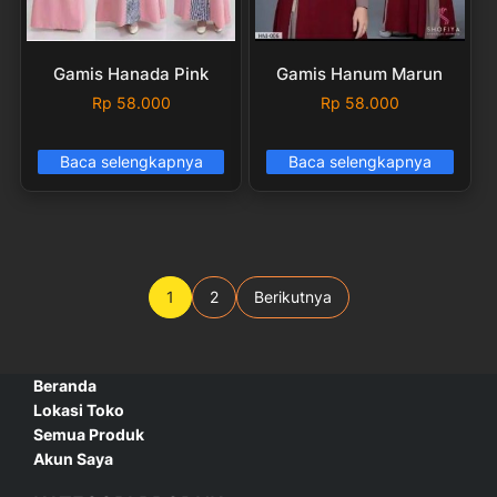
Gamis Hanada Pink
Gamis Hanum Marun
Rp
58.000
Rp
58.000
Baca selengkapnya
Baca selengkapnya
Paginasi
1
2
Berikutnya
pos
Beranda
Lokasi Toko
Semua Produk
Akun Saya