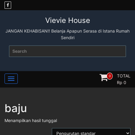
Skip
to
content
Vievie House
JANGAN KEHABISAN!! Belanja Apapun Serasa di Istana Rumah
Sendiri
Search
for:
TOTAL
0
Rp
0
baju
Menampilkan hasil tunggal