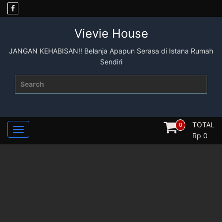
Skip
to
content
Vievie House
JANGAN KEHABISAN!! Belanja Apapun Serasa di Istana Rumah
Sendiri
Search
for:
TOTAL
0
Rp
0