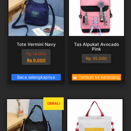
Tote Vermini Navy
Tas Alpukat Avocado
Pink
Rp
14.000
Rp
35.000
Harga
Harga
Rp
9.000
aslinya
saat
adalah:
ini
Baca selengkapnya
Tambah ke keranjang
Rp 14.000.
adalah:
Rp 9.000.
OBRAL!