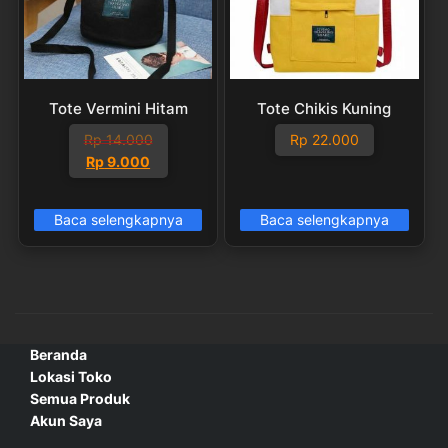
Tote Vermini Hitam
Tote Chikis Kuning
Rp
14.000
Rp
22.000
Harga
Harga
Rp
9.000
aslinya
saat
adalah:
ini
Baca selengkapnya
Baca selengkapnya
Rp 14.000.
adalah:
Rp 9.000.
Beranda
Lokasi Toko
Semua Produk
Akun Saya