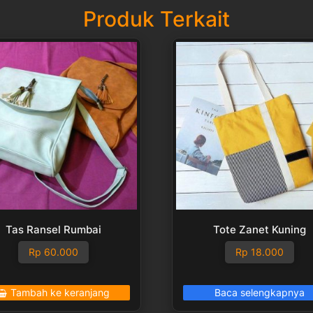
Produk Terkait
Tas Ransel Rumbai
Tote Zanet Kuning
Rp
60.000
Rp
18.000
Tambah ke keranjang
Baca selengkapnya