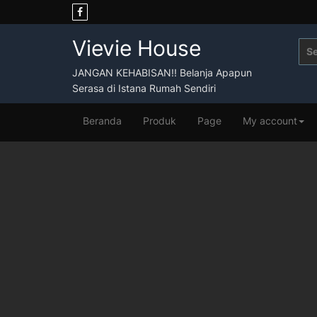
Skip
to
content
Vievie House
Sea
for:
JANGAN KEHABISAN!! Belanja Apapun
Serasa di Istana Rumah Sendiri
Beranda
Produk
Page
My account