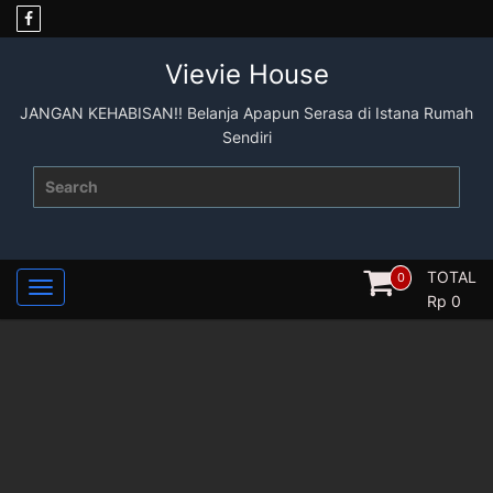
Skip
to
content
Vievie House
JANGAN KEHABISAN!! Belanja Apapun Serasa di Istana Rumah
Sendiri
Search
for:
TOTAL
0
Rp
0