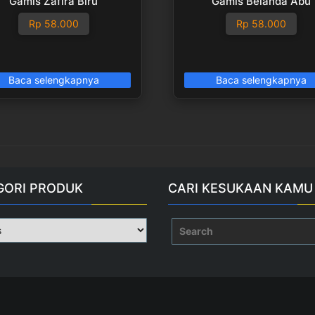
Gamis Zafira Biru
Gamis Belanda Abu
Rp
58.000
Rp
58.000
Baca selengkapnya
Baca selengkapnya
GORI PRODUK
CARI KESUKAAN KAMU
Search
for: