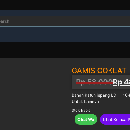
rch
GAMIS COKLAT
Harga
Harga
Rp
58.000
Rp
4
aslinya
saat
Bahan Katun jepang LD +- 104
Untuk Lainnya
adalah:
ini
Stok habis
Rp 58.000.
adalah:
Chat Wa
Lihat Semua 
Rp 48.000.