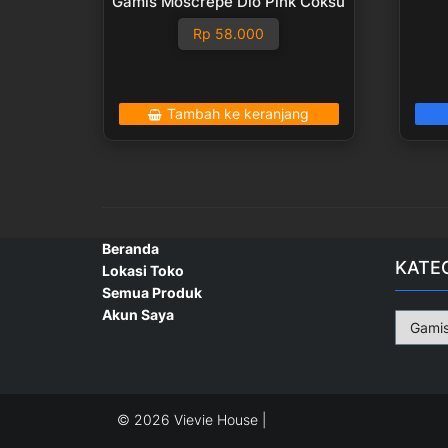
Gamis Moscrepe Dio Pink Coksu
Rp
58.000
Tambah ke keranjang
Beranda
KATE
Lokasi Toko
Semua Produk
Akun Saya
© 2026 Vievie House |