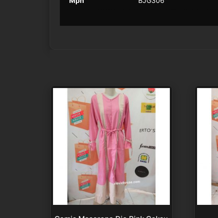
Mpn
BJG306