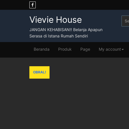
Skip
to
content
Vievie House
Sea
for:
JANGAN KEHABISAN!! Belanja Apapun
Serasa di Istana Rumah Sendiri
Beranda
Produk
Page
My account
OBRAL!