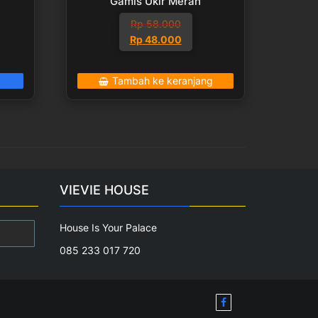
Gamis Ukir Merah
Rp
58.000
Harga
Harga
Rp
48.000
aslinya
saat
adalah:
ini
Tambah ke keranjang
Rp 58.000.
adalah:
Rp 48.000.
VIEVIE HOUSE
House Is Your Palace
085 233 017 720