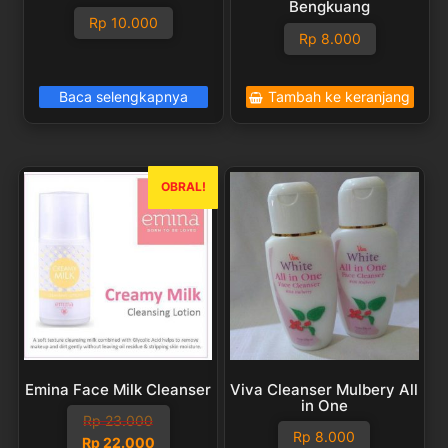
Bengkuang
Rp
10.000
Rp
8.000
Baca selengkapnya
Tambah ke keranjang
OBRAL!
Emina Face Milk Cleanser
Viva Cleanser Mulbery All
in One
Rp
23.000
Rp
8.000
Harga
Harga
Rp
22.000