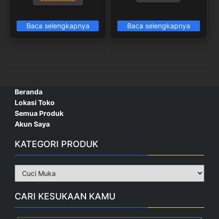
aslinya
saat
adalah:
ini
Baca selengkapnya
Baca selengkapnya
Rp 23.000.
adalah:
Rp 22.000.
Beranda
Lokasi Toko
Semua Produk
Akun Saya
KATEGORI PRODUK
CARI KESUKAAN KAMU