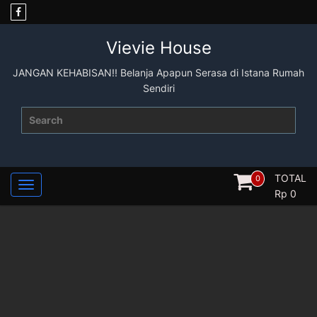
Skip
to
content
Vievie House
JANGAN KEHABISAN!! Belanja Apapun Serasa di Istana Rumah
Sendiri
Search
for:
TOTAL
0
Rp
0