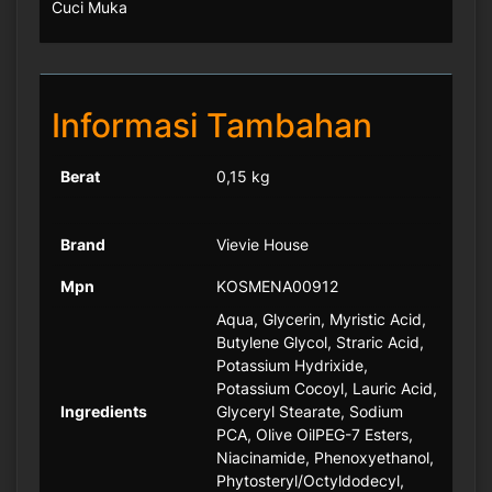
Cuci Muka
Informasi Tambahan
Berat
0,15 kg
Brand
Vievie House
Mpn
KOSMENA00912
Aqua, Glycerin, Myristic Acid,
Butylene Glycol, Straric Acid,
Potassium Hydrixide,
Potassium Cocoyl, Lauric Acid,
Ingredients
Glyceryl Stearate, Sodium
PCA, Olive OilPEG-7 Esters,
Niacinamide, Phenoxyethanol,
Phytosteryl/Octyldodecyl,