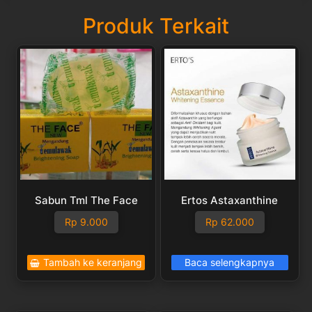
Produk Terkait
Sabun Tml The Face
Ertos Astaxanthine
Rp
9.000
Rp
62.000
Tambah ke keranjang
Baca selengkapnya