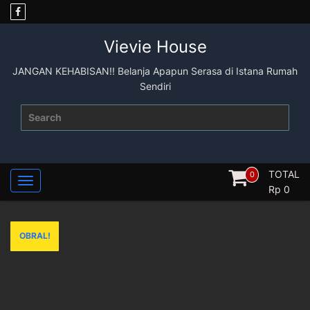
Skip
to
content
Vievie House
JANGAN KEHABISAN!! Belanja Apapun Serasa di Istana Rumah
Sendiri
Search
for:
TOTAL
0
Rp
0
OBRAL!