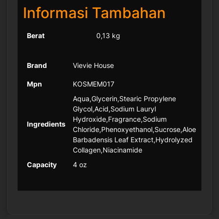
Informasi Tambahan
Berat
0,13 kg
Brand
Vievie House
Mpn
KOSMEM017
Aqua,Glycerin,Stearic Propylene
Glycol,Acid,Sodium Lauryl
Hydroxide,Fragrance,Sodium
Ingredients
Chloride,Phenoxyethanol,Sucrose,Aloe
Barbadensis Leaf Extract,Hydrolyzed
Collagen,Niacinamide
Capacity
4 oz