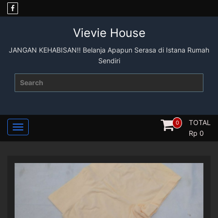
Skip
to
content
Vievie House
JANGAN KEHABISAN!! Belanja Apapun Serasa di Istana Rumah
Sendiri
Search
for:
TOTAL
0
Rp
0