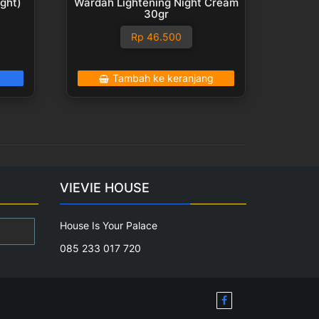
ght)
Wardah Lightening Night Cream
30gr
Rp
46.500
Tambah ke keranjang
VIEVIE HOUSE
House Is Your Palace
085 233 017 720