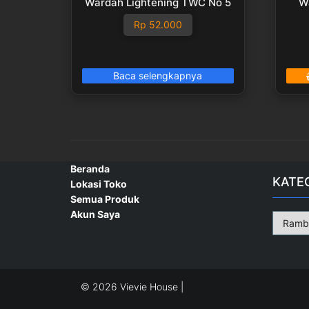
Wardah Lightening TWC No 5
W
Rp
52.000
Baca selengkapnya
Beranda
KATE
Lokasi Toko
Semua Produk
Akun Saya
© 2026 Vievie House |