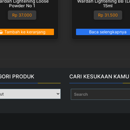
ardah Lightening Loose
Wardah Lightening BB (Li
Powder No 1
15ml
Rp
37.000
Rp
31.500
Tambah ke keranjang
Baca selengkapnya
GORI PRODUK
CARI KESUKAAN KAMU
Search
for: