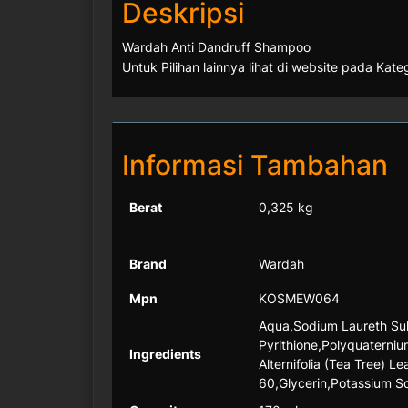
Deskripsi
Wardah Anti Dandruff Shampoo
Untuk Pilihan lainnya lihat di website pada Kat
Informasi Tambahan
Berat
0,325 kg
Brand
Wardah
Mpn
KOSMEW064
Aqua,Sodium Laureth Sul
Pyrithione,Polyquaterni
Ingredients
Alternifolia (Tea Tree) 
60,Glycerin,Potassium 