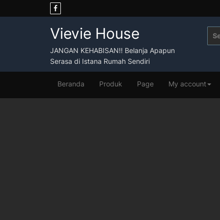
Skip
to
content
Vievie House
Sea
for:
JANGAN KEHABISAN!! Belanja Apapun
Serasa di Istana Rumah Sendiri
Beranda
Produk
Page
My account