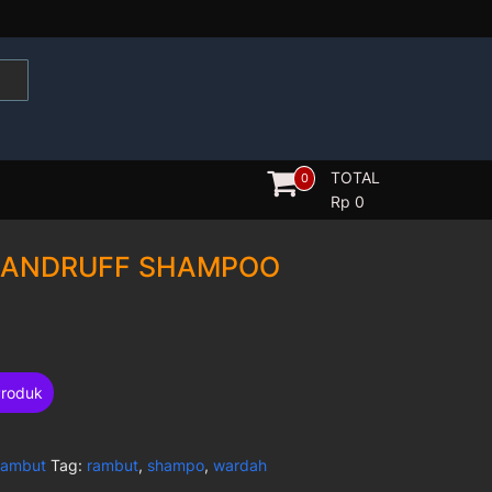
TOTAL
0
Rp
0
DANDRUFF SHAMPOO
Produk
ambut
Tag:
rambut
,
shampo
,
wardah