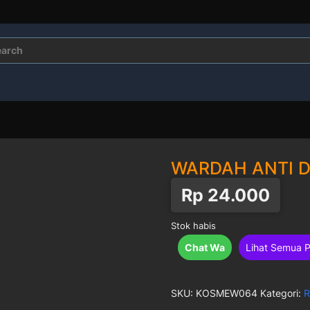
rch
WARDAH ANTI 
Rp
24.000
Stok habis
Chat Wa
Lihat Semua 
SKU:
KOSMEW064
Kategori:
R