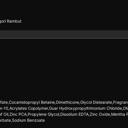
egori Rambut
fate,Cocamidopropyl Betaine,Dimethicone,Glycol Distearate,Fragran
um-10,Acrylates Copolymer,Guar Hydroxypropyltrimonium Chloride,
Leaf Oil,Zinc PCA,Propylene Glycol,Disodium EDTA,Zinc Oxide,Mentha P
Sorbate,Sodium Benzoate