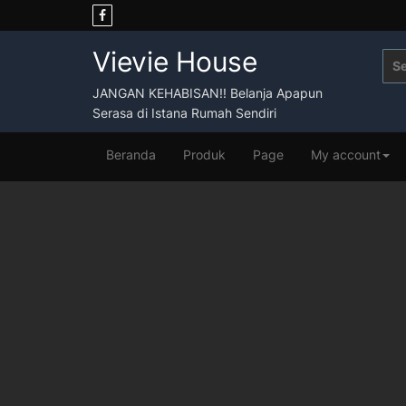
Skip
to
content
Vievie House
Sea
for:
JANGAN KEHABISAN!! Belanja Apapun
Serasa di Istana Rumah Sendiri
Beranda
Produk
Page
My account