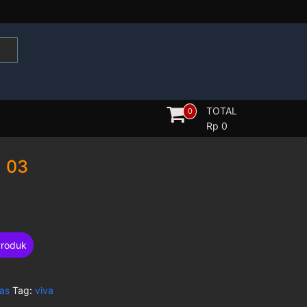
TOTAL
0
Rp
0
 03
Produk
ias
Tag:
viva