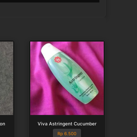
mon
Viva Astringent Cucumber
Rp
6.500