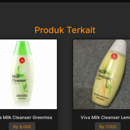
Produk Terkait
a Milk Cleanser Greentea
Viva Milk Cleanser Le
Rp
8.000
Rp
7.000