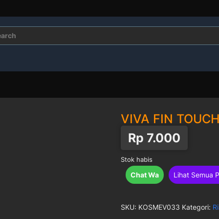
rch
VIVA FIN TOUCH
Rp
7.000
Stok habis
Chat Wa
Lihat Semua 
SKU:
KOSMEV033
Kategori:
R