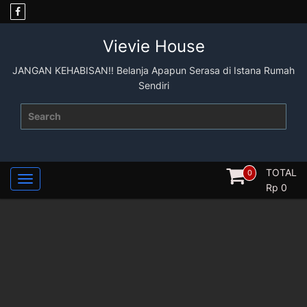
Skip
to
content
Vievie House
JANGAN KEHABISAN!! Belanja Apapun Serasa di Istana Rumah
Sendiri
Search
for:
TOTAL
0
Rp
0