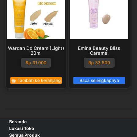
Wardah Dd Cream (Light)
Emina Beauty Bliss
20ml
Caramel
Rp
31.000
Rp
33.500
Tambah ke keranjang
Baca selengkapnya
Beranda
Lokasi Toko
Semua Produk