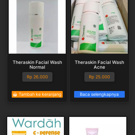
Theraskin Facial Wash
Theraskin Facial Wash
Normal
Acne
Rp
26.000
Rp
25.000
Tambah ke keranjang
Baca selengkapnya