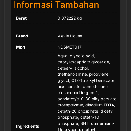
Informasi Tambahan
Berat
0,072222 kg
Brand
Vievie House
Mpn
KOSMET017
Aqua, glycolic acid,
caprylic/capric triglyceride,
cetearyl alcohol,
triethanolamine, propylene
glycol, C12-15 alkyl benzoate,
niacinamide, demethicone,
biosaccharide gum-1,
acrylates/c10-30 alky acrylate
crosspolymer, disodium EDTA,
ceteth-20 phosphate, dicetyl
phosphate, ceteth-10
phosphate, BHT, quaternium-
Ingredients
15, glycerin, methyl