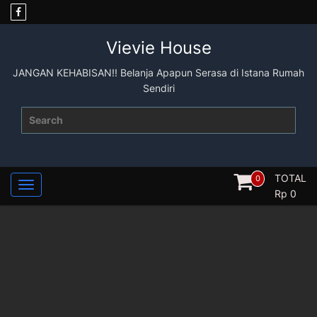
Skip
to
content
Vievie House
JANGAN KEHABISAN!! Belanja Apapun Serasa di Istana Rumah
Sendiri
Search
for:
TOTAL
0
Rp
0