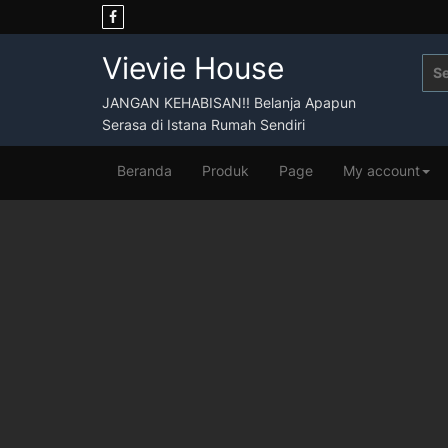
Skip
to
content
Vievie House
Sea
for:
JANGAN KEHABISAN!! Belanja Apapun
Serasa di Istana Rumah Sendiri
Beranda
Produk
Page
My account