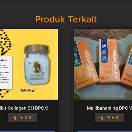
Produk Terkait
ibit Collagen SH BPOM
Meilibahenling BPO
Rp
16.000
Rp
18.500