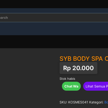
rch
SYB BODY SPA 
Rp
20.000
Stok habis
Chat Wa
Lihat Semua 
SKU:
KOSMES041
Kategori:
B