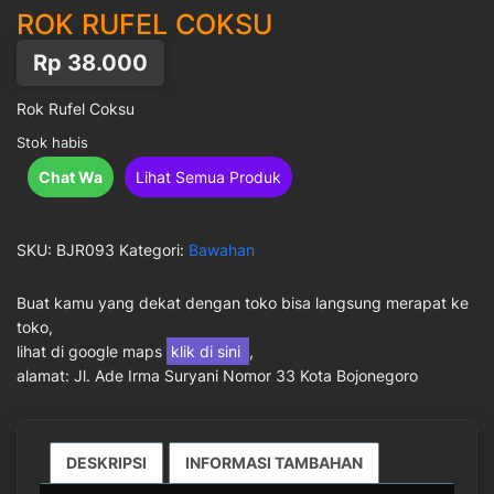
ROK RUFEL COKSU
Rp
38.000
Rok Rufel Coksu
Stok habis
Chat Wa
Lihat Semua Produk
SKU:
BJR093
Kategori:
Bawahan
Buat kamu yang dekat dengan toko bisa langsung merapat ke
toko,
lihat di google maps
klik di sini
,
alamat: Jl. Ade Irma Suryani Nomor 33 Kota Bojonegoro
DESKRIPSI
INFORMASI TAMBAHAN