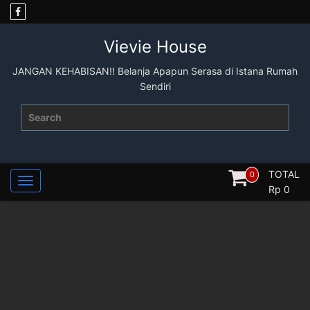
Skip
to
content
Vievie House
JANGAN KEHABISAN!! Belanja Apapun Serasa di Istana Rumah
Sendiri
Search
for:
TOTAL
0
Rp
0