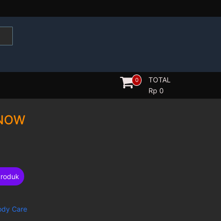
TOTAL
0
Rp
0
 NOW
Produk
ody Care