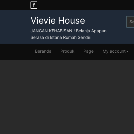
Skip
to
content
Vievie House
Sea
for:
JANGAN KEHABISAN!! Belanja Apapun
Serasa di Istana Rumah Sendiri
Beranda
Produk
Page
My account