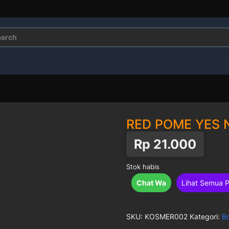
rch
RED POME YES
Rp
21.000
Stok habis
Chat Wa
Lihat Semua 
SKU:
KOSMER002
Kategori:
B