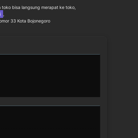
toko bisa langsung merapat ke toko,
ni
,
Nomor 33 Kota Bojonegoro