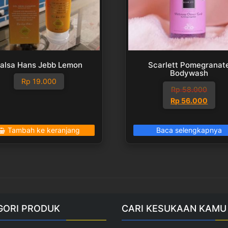
alsa Hans Jebb Lemon
Scarlett Pomegranat
Bodywash
Rp
19.000
Rp
58.000
Harga
Harga
Rp
56.000
aslinya
saat
adalah:
ini
Tambah ke keranjang
Baca selengkapnya
Rp 58.000.
adalah:
Rp 56.000.
GORI PRODUK
CARI KESUKAAN KAMU