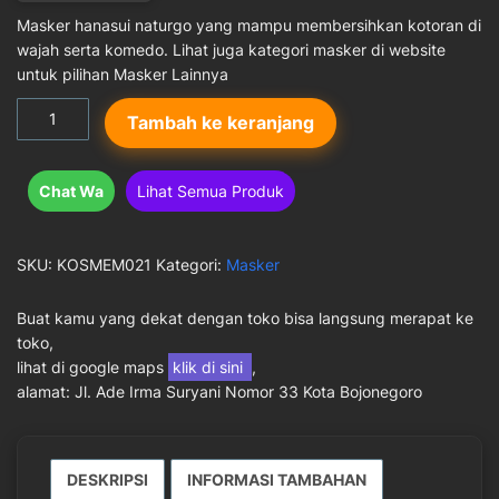
Masker hanasui naturgo yang mampu membersihkan kotoran di
wajah serta komedo. Lihat juga kategori masker di website
untuk pilihan Masker Lainnya
Kuantitas
Tambah ke keranjang
Masker
Naturgo
Hanasui
Chat Wa
Lihat Semua Produk
SKU:
KOSMEM021
Kategori:
Masker
Buat kamu yang dekat dengan toko bisa langsung merapat ke
toko,
lihat di google maps
klik di sini
,
alamat: Jl. Ade Irma Suryani Nomor 33 Kota Bojonegoro
DESKRIPSI
INFORMASI TAMBAHAN