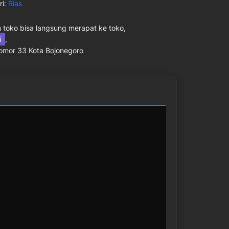
ri:
Rias
toko bisa langsung merapat ke toko,
ni
,
Nomor 33 Kota Bojonegoro