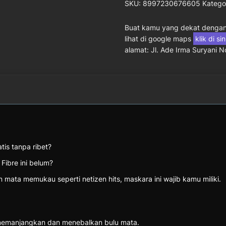
SKU:
8997230676605
Katego
Buat kamu yang dekat dengan 
lihat di google maps
klik di si
alamat: Jl. Ade Irma Suryani 
tis tanpa ribet?
ibre ini belum?
mata memukau seperti netizen hits, maskara ini wajib kamu miliki.
memanjangkan dan menebalkan bulu mata.