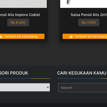
nsil Alis Implora Coklat
Salsa Pensil Alis 2in1
Rp
6.000
Rp
7.000
Tambah ke keranjang
Tambah ke keranjan
GORI PRODUK
CARI KESUKAAN KAMU
Search
for: