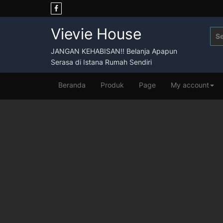
Skip
to
content
Vievie House
Sea
for:
JANGAN KEHABISAN!! Belanja Apapun
Serasa di Istana Rumah Sendiri
Beranda
Produk
Page
My account