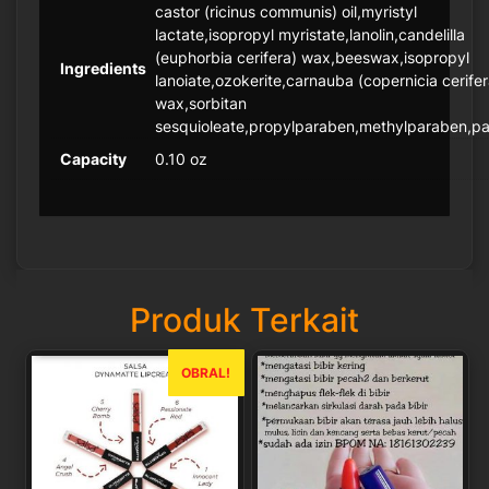
castor (ricinus communis) oil,myristyl
lactate,isopropyl myristate,lanolin,candelilla
(euphorbia cerifera) wax,beeswax,isopropyl
Ingredients
lanoiate,ozokerite,carnauba (copernicia cerifer
wax,sorbitan
sesquioleate,propylparaben,methylparaben,pa
Capacity
0.10 oz
Produk Terkait
OBRAL!