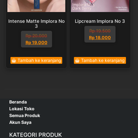
Intense Matte Implora No
Lipcream Implora No 3
3
Rp
19.500
Rp
20.000
Harga
Harga
Rp
18.000
Harga
Harga
Rp
19.000
aslinya
saat
aslinya
saat
adalah:
ini
adalah:
ini
Rp 19.500.
adalah:
Tambah ke keranjang
Tambah ke keranjang
Rp 20.000.
adalah:
Rp 18.000.
Rp 19.000.
Beranda
Lokasi Toko
Semua Produk
Akun Saya
KATEGORI PRODUK