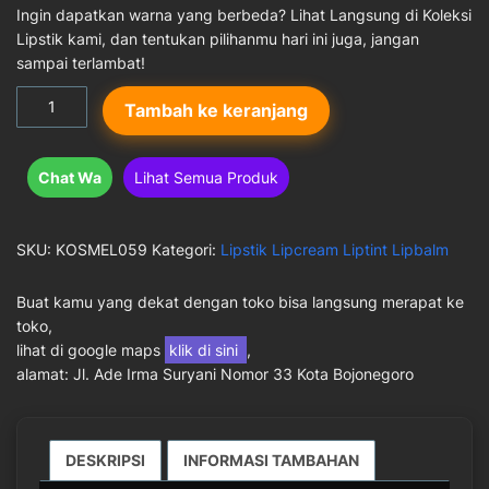
Ingin dapatkan warna yang berbeda? Lihat Langsung di Koleksi
Lipstik kami, dan tentukan pilihanmu hari ini juga, jangan
sampai terlambat!
Kuantitas
Tambah ke keranjang
Lipstik
Skiva
300
Chat Wa
Lihat Semua Produk
SKU:
KOSMEL059
Kategori:
Lipstik Lipcream Liptint Lipbalm
Buat kamu yang dekat dengan toko bisa langsung merapat ke
toko,
lihat di google maps
klik di sini
,
alamat: Jl. Ade Irma Suryani Nomor 33 Kota Bojonegoro
DESKRIPSI
INFORMASI TAMBAHAN