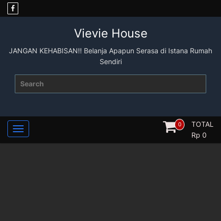
Skip
to
content
Vievie House
JANGAN KEHABISAN!! Belanja Apapun Serasa di Istana Rumah
Sendiri
Search
for:
TOTAL
0
Rp
0