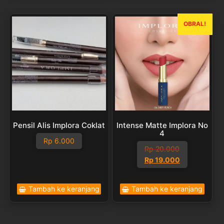
OBRAL!
Pensil Alis Implora Coklat
Intense Matte Implora No
4
Rp
6.000
Rp
20.000
Harga
Harga
Rp
19.000
aslinya
saat
adalah:
ini
Tambah ke keranjang
Tambah ke keranjang
Rp 20.000.
adalah:
Rp 19.000.