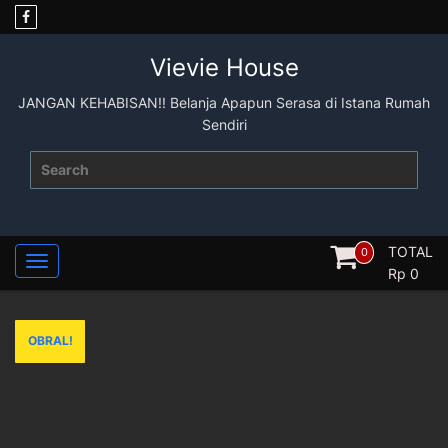
Skip
to
content
Vievie House
JANGAN KEHABISAN!! Belanja Apapun Serasa di Istana Rumah
Sendiri
Search
for:
TOTAL
0
Rp
0
OBRAL!