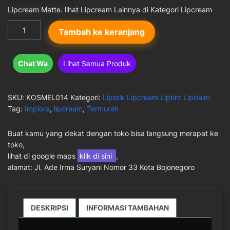
adalah:
ini
Lipcream Matte. lihat Lipcream Lainnya di Kategori Lipcream
Rp 19.500.
adalah:
Kuantitas
Tambah ke keranjang
Rp 18.000.
Lipcream
Implora
Nomor
Chat Wa
Lihat Semua Produk
1
Dusky
Nude
SKU:
KOSMEL014
Kategori:
Lipstik Lipcream Liptint Lipbalm
Tag:
Implora
,
lipcream
,
Termurah
Buat kamu yang dekat dengan toko bisa langsung merapat ke
toko,
lihat di google maps
klik di sini
,
alamat: Jl. Ade Irma Suryani Nomor 33 Kota Bojonegoro
DESKRIPSI
INFORMASI TAMBAHAN