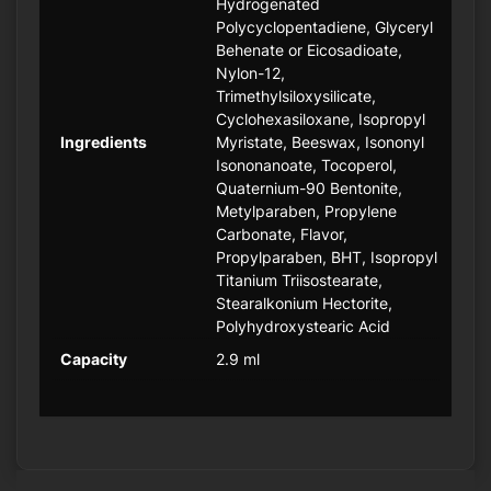
Hydrogenated
Polycyclopentadiene, Glyceryl
Behenate or Eicosadioate,
Nylon-12,
Trimethylsiloxysilicate,
Cyclohexasiloxane, Isopropyl
Ingredients
Myristate, Beeswax, Isononyl
Isononanoate, Tocoperol,
Quaternium-90 Bentonite,
Metylparaben, Propylene
Carbonate, Flavor,
Propylparaben, BHT, Isopropyl
Titanium Triisostearate,
Stearalkonium Hectorite,
Polyhydroxystearic Acid
Capacity
2.9 ml