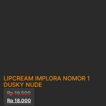
LIPCREAM IMPLORA NOMOR 1
DUSKY NUDE
Harga
Harga
Rp
19.500
aslinya
saat
Rp
18.000