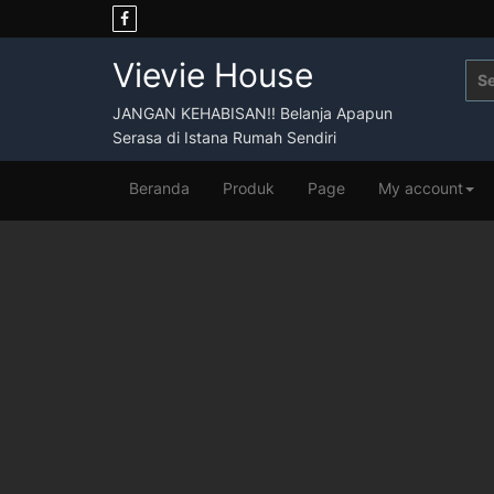
Skip
to
content
Vievie House
Sea
for:
JANGAN KEHABISAN!! Belanja Apapun
Serasa di Istana Rumah Sendiri
Beranda
Produk
Page
My account