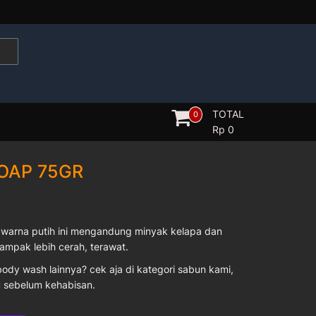
TOTAL
0
Rp
0
OAP 75GR
warna putih ini mengandung minyak kelapa dan
ampak lebih cerah, terawat.
body wash lainnya? cek aja di kategori sabun kami,
u sebelum kehabisan.