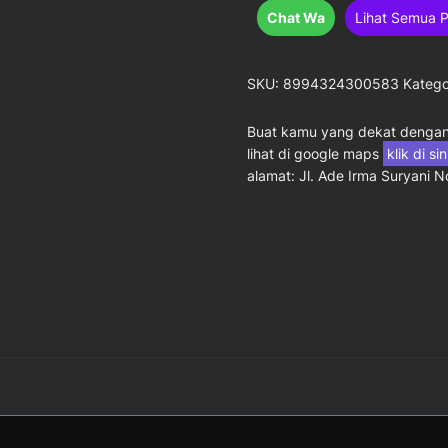
Chat Wa
Lihat Semua 
SKU:
8994324300583
Katego
Buat kamu yang dekat dengan 
lihat di google maps
klik di si
alamat: Jl. Ade Irma Suryani 