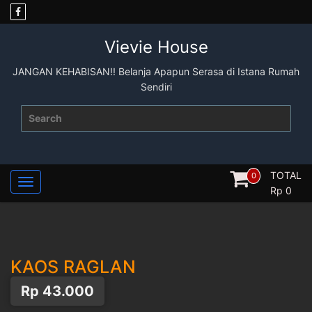
Skip
to
content
Vievie House
JANGAN KEHABISAN!! Belanja Apapun Serasa di Istana Rumah
Sendiri
Search
for:
TOTAL
0
Rp
0
KAOS RAGLAN
Rp
43.000