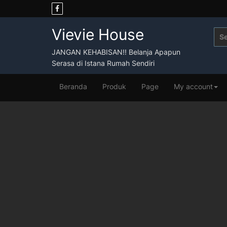
Skip
to
content
Vievie House
Sea
for:
JANGAN KEHABISAN!! Belanja Apapun
Serasa di Istana Rumah Sendiri
Beranda
Produk
Page
My account