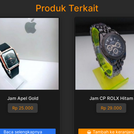
Produk Terkait
Jam Apel Gold
Jam CP ROLX Hitam
Rp
25.000
Rp
29.000
Baca selengkapnya
Tambah ke keranjan