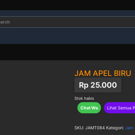
rch
JAM APEL BIRU
Rp
25.000
Stok habis
Chat Wa
Lihat Semua 
SKU:
JAMT084
Kategori:
Jam