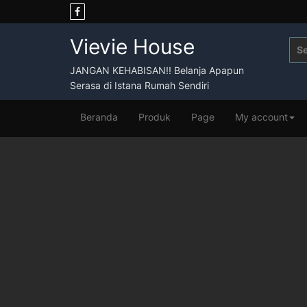
Skip
to
content
Vievie House
Sea
for:
JANGAN KEHABISAN!! Belanja Apapun
Serasa di Istana Rumah Sendiri
Beranda
Produk
Page
My account