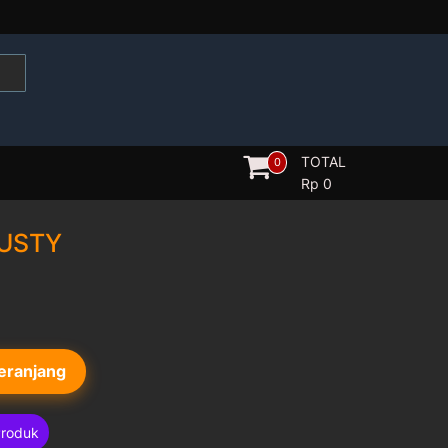
TOTAL
0
Rp
0
USTY
eranjang
Produk