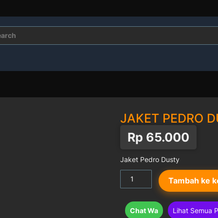
rch
JAKET PEDRO D
Rp
65.000
Jaket Pedro Dusty
Kuantitas
Tambah ke k
Jaket
Pedro
Dusty
Chat Wa
Lihat Semua 