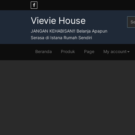
Skip
to
content
Vievie House
Sea
for:
JANGAN KEHABISAN!! Belanja Apapun
Serasa di Istana Rumah Sendiri
Beranda
Produk
Page
My account