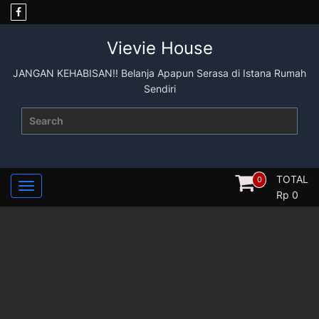
Skip
to
content
Vievie House
JANGAN KEHABISAN!! Belanja Apapun Serasa di Istana Rumah
Sendiri
Search
for:
TOTAL
0
Rp
0