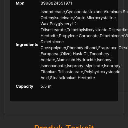
Mpn
8998824551971
Isododecane,Cyclopentasiloxane,Aluminum St
Octenylsuccinate,Kaolin,Microcrystalline
Wax,Polyglyceryl-2
Triisostearate,Trimethylsiloxysilicate,Disteard
Hectorite,Propylene Carbonate,Dimethicone/Vi
Dimethicone
Ingredients
Crosspolymer,Phenoxyethanol,Fragrance,Olea
Europaea (Olive) Husk Oll,Tocopheryl
Acetate,Aluminium Hydroxide,Isononyl
Isononanoate,Isopropyl Myristate,Isopropyl
Titanium-Triisostearate,Polyhydroxystearic
Acid,Stearalkonium Hectorite
Capacity
5.5 ml