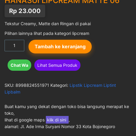
HANASUI LIPCREAM MATTE 06
Rp
23.000
Tekstur Creamy, Matte dan Ringan di pakai
Pilihan lainnya lihat pada kategori lipcream
Kuantitas
Tambah ke keranjang
Hanasui
Lipcream
Matte
Chat Wa
Lihat Semua Produk
06
SKU:
8998824551971
Kategori:
Lipstik Lipcream Liptint
Lipbalm
Buat kamu yang dekat dengan toko bisa langsung merapat ke
toko,
lihat di google maps
klik di sini
,
alamat: Jl. Ade Irma Suryani Nomor 33 Kota Bojonegoro