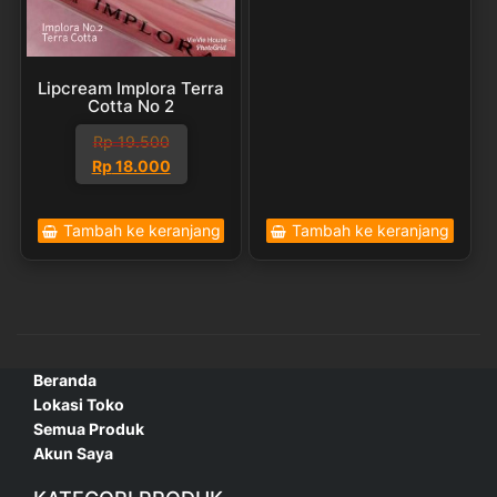
adalah:
ini
Rp 20.000.
adalah:
Rp 19.000.
Lipcream Implora Terra
Cotta No 2
Rp
19.500
Harga
Harga
Rp
18.000
aslinya
saat
adalah:
ini
Tambah ke keranjang
Tambah ke keranjang
Rp 19.500.
adalah:
Rp 18.000.
Beranda
Lokasi Toko
Semua Produk
Akun Saya