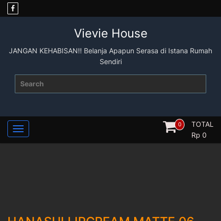
Skip
to
content
Vievie House
JANGAN KEHABISAN!! Belanja Apapun Serasa di Istana Rumah
Sendiri
Search
for:
TOTAL
0
Rp
0