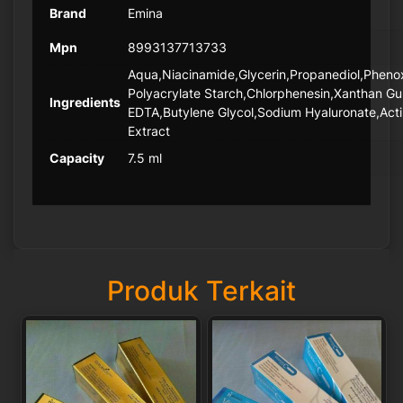
Brand
Emina
Mpn
8993137713733
Aqua,Niacinamide,Glycerin,Propanediol,Phenox
Polyacrylate Starch,Chlorphenesin,Xanthan G
Ingredients
EDTA,Butylene Glycol,Sodium Hyaluronate,Acti
Extract
Capacity
7.5 ml
Produk Terkait