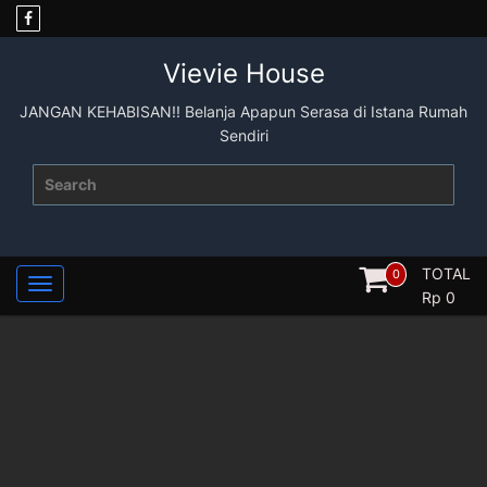
Skip
to
content
Vievie House
JANGAN KEHABISAN!! Belanja Apapun Serasa di Istana Rumah
Sendiri
Search
for:
TOTAL
0
Rp
0