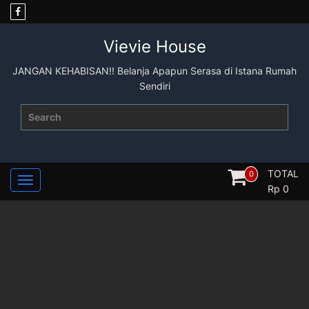
Skip
to
content
Vievie House
JANGAN KEHABISAN!! Belanja Apapun Serasa di Istana Rumah
Sendiri
Search
for:
TOTAL
0
Rp
0