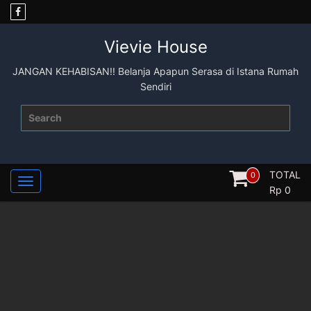
Skip
to
content
Vievie House
JANGAN KEHABISAN!! Belanja Apapun Serasa di Istana Rumah
Sendiri
Search
for:
TOTAL
0
Rp
0