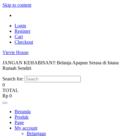
Skip to content
Login
Register
Cart
Checkout
Vievie House
JANGAN KEHABISAN!! Belanja Apapun Serasa di Istana
Rumah Sendiri
Search for:
0
TOTAL
Rp
0
Beranda
Produk
Page
My account
Belanjaan