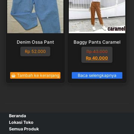
Denim Ossa Pant
Baggy Pants Caramel
Rp
52.000
Rp
43.000
Harga
Harga
Rp
40.000
aslinya
saat
adalah:
ini
Tambah ke keranjang
Baca selengkapnya
Rp 43.000.
adalah:
Rp 40.000.
Beranda
Lokasi Toko
Semua Produk