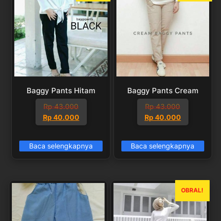
Baggy Pants Hitam
Baggy Pants Cream
Rp
43.000
Rp
43.000
Harga
Harga
Harga
Harga
Rp
40.000
Rp
40.000
aslinya
saat
aslinya
saat
adalah:
ini
adalah:
ini
Baca selengkapnya
Baca selengkapnya
Rp 43.000.
adalah:
Rp 43.000.
adalah:
Rp 40.000.
Rp 40.000.
OBRAL!