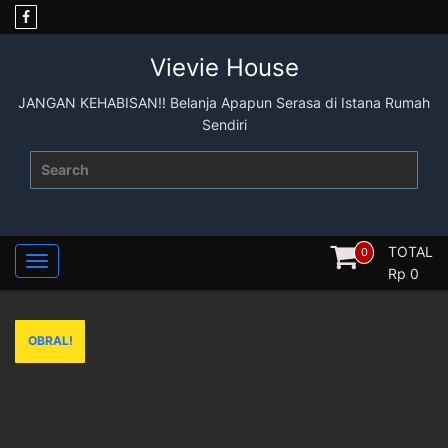
Skip
to
content
Vievie House
JANGAN KEHABISAN!! Belanja Apapun Serasa di Istana Rumah
Sendiri
Search
for:
TOTAL
0
Rp
0
OBRAL!