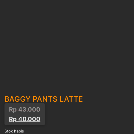
BAGGY PANTS LATTE
Harga
Harga
Rp
43.000
aslinya
saat
Rp
40.000
adalah:
ini
Stok habis