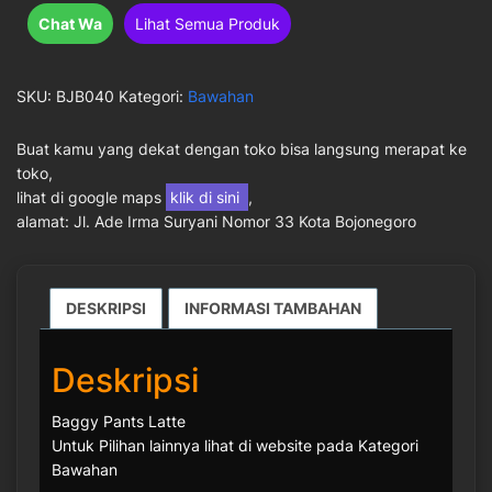
Rp 43.000.
adalah:
Chat Wa
Lihat Semua Produk
Rp 40.000.
SKU:
BJB040
Kategori:
Bawahan
Buat kamu yang dekat dengan toko bisa langsung merapat ke
toko,
lihat di google maps
klik di sini
,
alamat: Jl. Ade Irma Suryani Nomor 33 Kota Bojonegoro
DESKRIPSI
INFORMASI TAMBAHAN
Deskripsi
Baggy Pants Latte
Untuk Pilihan lainnya lihat di website pada Kategori
Bawahan