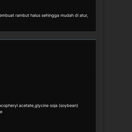
embuat rambut halus sehingga mudah di atur,
ocopheryl acetate,glycine soja (soybean)
te