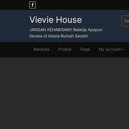
Skip
to
content
Vievie House
Sea
for:
JANGAN KEHABISAN!! Belanja Apapun
Serasa di Istana Rumah Sendiri
Beranda
Produk
Page
My account