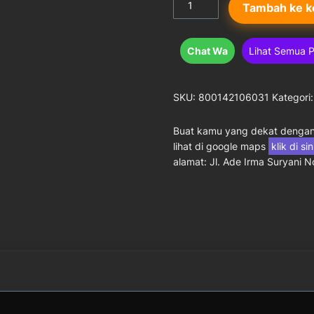
Tambah ke k
Advisor
Hair
Vitamax
Chat Wa
Lihat Semua 
8ml
SKU:
800142106031
Kategori
Buat kamu yang dekat dengan 
lihat di google maps
klik di si
alamat: Jl. Ade Irma Suryani 