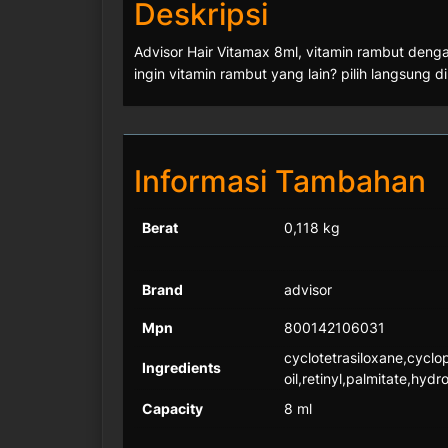
Deskripsi
Advisor Hair Vitamax 8ml, vitamin rambut den
ingin vitamin rambut yang lain? pilih langsung di
Informasi Tambahan
Berat
0,118 kg
Brand
advisor
Mpn
800142106031
cyclotetrasiloxane,cyclo
Ingredients
oil,retinyl,palmitate,hyd
Capacity
8 ml