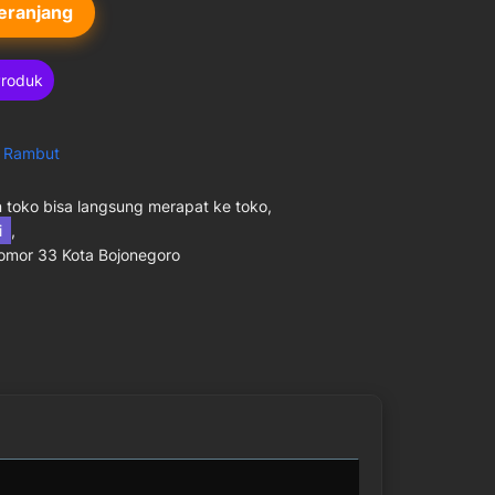
eranjang
Produk
:
Rambut
toko bisa langsung merapat ke toko,
ni
,
Nomor 33 Kota Bojonegoro