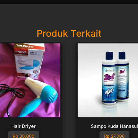
Produk Terkait
Hair Driyer
Sampo Kuda Hanasu
Rp
36.000
Rp
27.000