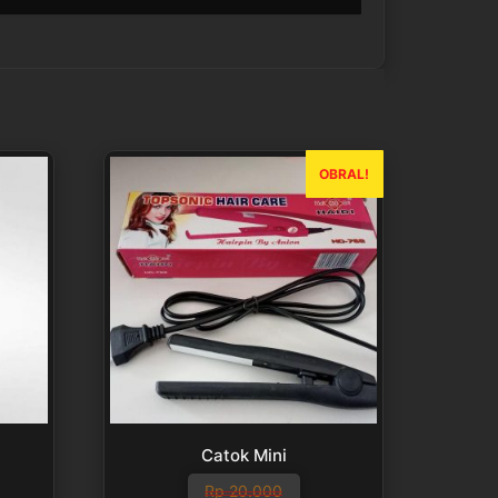
OBRAL!
i
Catok Mini
Rp
20.000