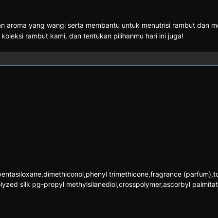
gan aroma yang wangi serta membantu untuk menutrisi rambut dan m
 koleksi rambut kami, dan tentukan pilihanmu hari ini juga!
pentasiloxane,dimethiconol,phenyl trimethicone,fragrance (parfum),t
rolyzed silk pg-propyl methylsilanediol,crosspolymer,ascorbyl palmita