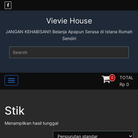
Skip
to
content
Vievie House
JANGAN KEHABISAN!! Belanja Apapun Serasa di Istana Rumah
Sendiri
Search
for:
TOTAL
0
Rp
0
Stik
Menampilkan hasil tunggal