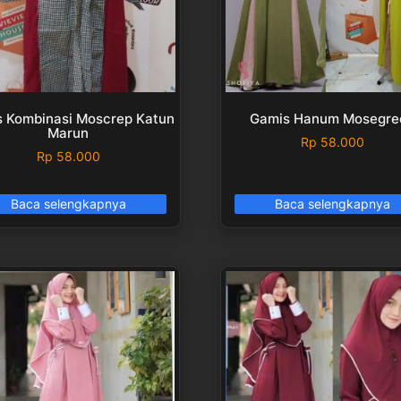
 Kombinasi Moscrep Katun
Gamis Hanum Mosegre
Marun
Rp
58.000
Rp
58.000
Baca selengkapnya
Baca selengkapnya