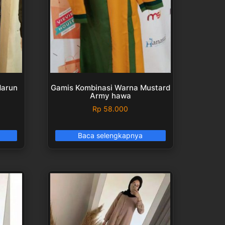
Marun
Gamis Kombinasi Warna Mustard
Army hawa
Rp
58.000
Baca selengkapnya