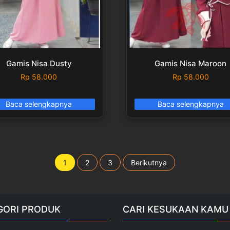
Gamis Nisa Dusty
Gamis Nisa Maroon
Rp
58.000
Rp
58.000
Baca selengkapnya
Baca selengkapnya
Paginasi
1
2
3
Berikutnya
pos
GORI PRODUK
CARI KESUKAAN KAMU