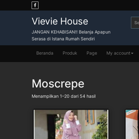
Skip
to
content
Vievie House
Sea
for:
JANGAN KEHABISAN!! Belanja Apapun
Serasa di Istana Rumah Sendiri
Beranda
Produk
Page
My account
Moscrepe
Menampilkan 1–20 dari 54 hasil