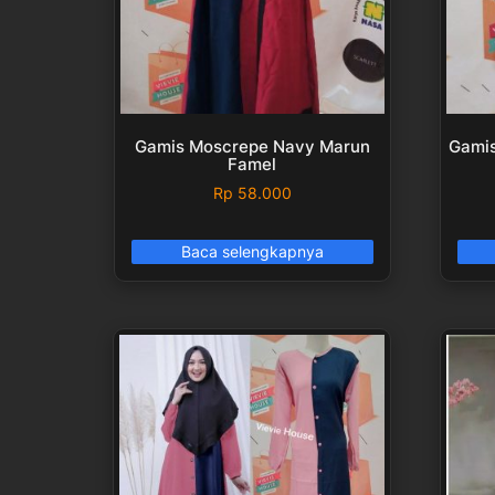
Gamis Moscrepe Navy Marun
Gamis
Famel
Rp
58.000
Baca selengkapnya