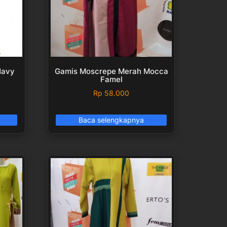
Navy
Gamis Moscrepe Merah Mocca
Famel
Rp
58.000
Baca selengkapnya