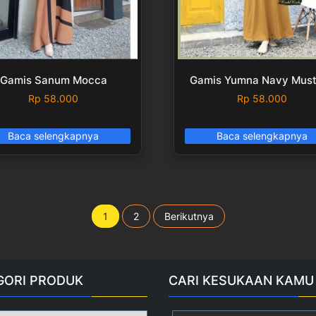
Gamis Sanum Mocca
Gamis Yumna Navy Must
Rp
58.000
Rp
58.000
Baca selengkapnya
Baca selengkapnya
Paginasi
1
2
Berikutnya
pos
GORI PRODUK
CARI KESUKAAN KAMU