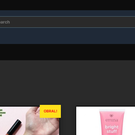
rch
OBRAL!