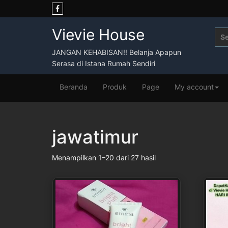
Skip
to
content
Vievie House
Sea
for:
JANGAN KEHABISAN!! Belanja Apapun
Serasa di Istana Rumah Sendiri
Beranda
Produk
Page
My account
jawatimur
Menampilkan 1–20 dari 27 hasil