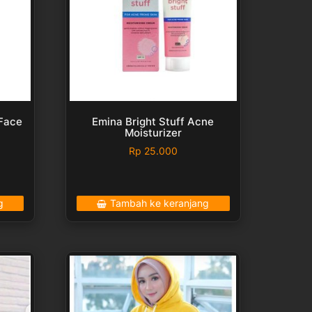
 Face
Emina Bright Stuff Acne
Moisturizer
Rp
25.000
g
Tambah ke keranjang