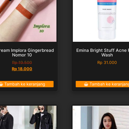
ream Implora Gingerbread
Emina Bright Stuff Acne
Nomor 10
Wash
Rp
19.500
Rp
31.000
Harga
Harga
Rp
18.000
aslinya
saat
adalah:
ini
Tambah ke keranjang
Tambah ke keranjan
Rp 19.500.
adalah:
Rp 18.000.