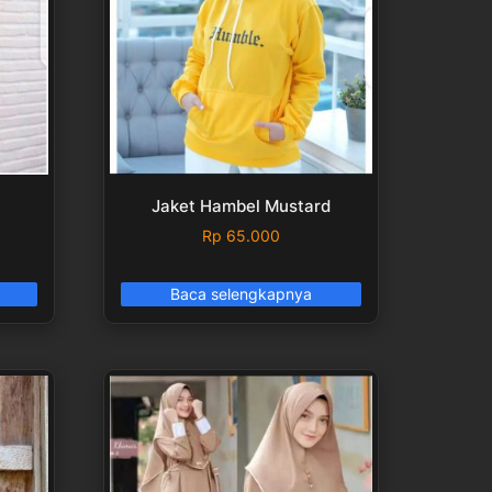
d
Jaket Hambel Mustard
Rp
65.000
Baca selengkapnya