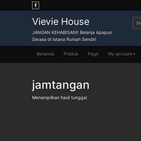
Skip
to
content
Vievie House
Sea
for:
JANGAN KEHABISAN!! Belanja Apapun
Serasa di Istana Rumah Sendiri
Beranda
Produk
Page
My account
jamtangan
Menampilkan hasil tunggal