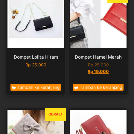
Dompet Lolita Hitam
Dompet Hamel Merah
Rp
25.000
Rp
25.000
Harga
Harga
Rp
19.000
aslinya
saat
adalah:
ini
Tambah ke keranjang
Tambah ke keranjang
Rp 25.000.
adalah:
Rp 19.000.
OBRAL!