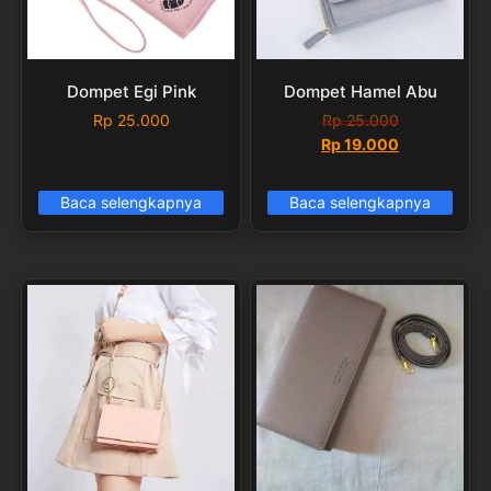
Dompet Egi Pink
Dompet Hamel Abu
Rp
25.000
Rp
25.000
Harga
Harga
Rp
19.000
aslinya
saat
adalah:
ini
Baca selengkapnya
Baca selengkapnya
Rp 25.000.
adalah:
Rp 19.000.