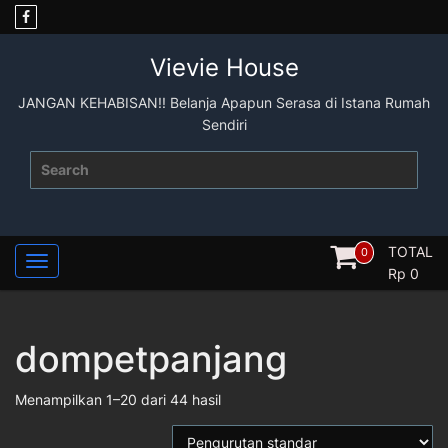
Skip
to
content
Vievie House
JANGAN KEHABISAN!! Belanja Apapun Serasa di Istana Rumah
Sendiri
Search
for:
TOTAL
0
Rp
0
dompetpanjang
Menampilkan 1–20 dari 44 hasil