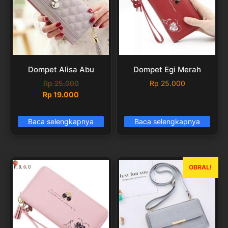
Dompet Alisa Abu
Dompet Egi Merah
Rp
25.000
Rp
25.000
Harga
Harga
Rp
19.000
aslinya
saat
adalah:
ini
Baca selengkapnya
Baca selengkapnya
Rp 25.000.
adalah:
Rp 19.000.
OBRAL!