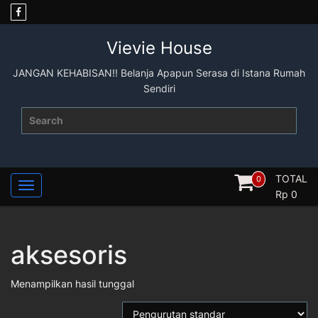
Skip
to
content
Vievie House
JANGAN KEHABISAN!! Belanja Apapun Serasa di Istana Rumah
Sendiri
Search
for:
TOTAL
0
Rp
0
aksesoris
Menampilkan hasil tunggal